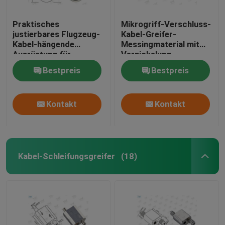
Praktisches
Mikrogriff-Verschluss-
justierbares Flugzeug-
Kabel-Greifer-
Kabel-hängende
Messingmaterial mit
Ausrüstung für
Vernickelung
Architekturbeleuchtung
Bestpreis
Bestpreis
Kontakt
Kontakt
Kabel-Schleifungsgreifer
(18)