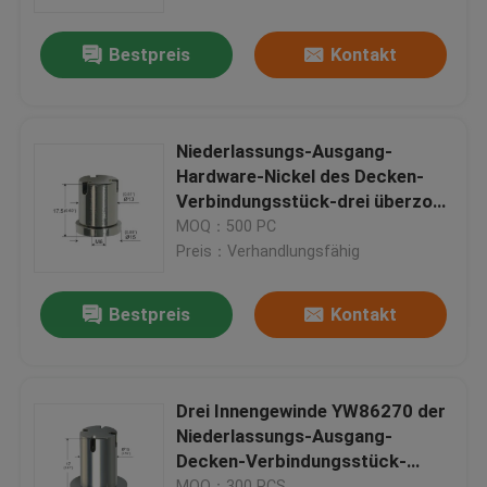
Bestpreis
Kontakt
Über uns
Fabrik-Ausflug
Niederlassungs-Ausgang-
Hardware-Nickel des Decken-
Qualitätskontrolle
Verbindungsstück-drei überzog
YW86271
MOQ：500 PC
Preis：Verhandlungsfähig
Treten Sie mit uns in Verbindung
Bestpreis
Kontakt
Fordern Sie ein Zitat
Flugzeug-Kabel-Greifer
Drei Innengewinde YW86270 der
Niederlassungs-Ausgang-
Decken-Verbindungsstück-
Justierbares Kabel-Greifer
Hardware-M6
MOQ：300 PCS