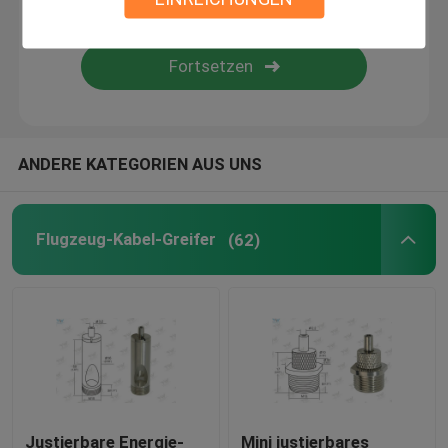
Drahtsuspendierungsausrüstung
Kabelsuspendierungsausrüstungen
ANDERE KATEGORIEN AUS UNS
Kabel-Anzeigen-Komponenten
Decken-Kabel-hängendes System
Flugzeug-Kabel-Greifer
(62)
Anschlagseil
Lampen-Schwenker-Gelenk
Justierbare Energie-
Mini justierbares