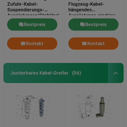
Zufuhr-Kabel-
Flugzeug-Kabel-
Suspendierungs-
hängendes
Ausrüstungen/Stahldraht-
Ausrüstungs-niedrige
hängende Systeme
Kosten-Höchstlast
Bestpreis
Bestpreis
20KG
Kontakt
Kontakt
Justierbares Kabel-Greifer
(56)