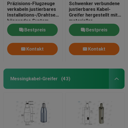
Präzisions-Flugzeuge
Schwenker verbundene
verkabeln justierbares
justierbares Kabel-
Installations-/Drahtseil-
Greifer hergestellt mit
hängendes System
materieller
MessingVernickelung
Bestpreis
Bestpreis
Kontakt
Kontakt
Messingkabel-Greifer
(43)