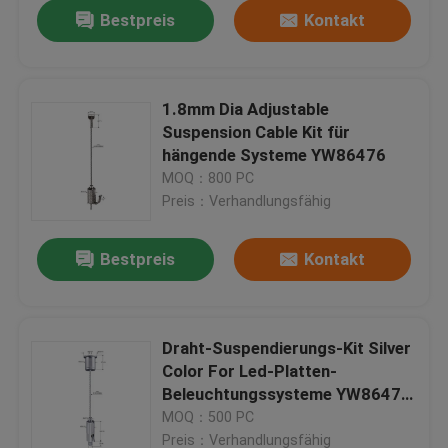
Bestpreis
Kontakt
1.8mm Dia Adjustable
Suspension Cable Kit für
hängende Systeme YW86476
MOQ：800 PC
Preis：Verhandlungsfähig
Bestpreis
Kontakt
Haus
Draht-Suspendierungs-Kit Silver
Color For Led-Platten-
Produkte
Beleuchtungssysteme YW86475
des Außengewinde-M5
MOQ：500 PC
Videos
Preis：Verhandlungsfähig