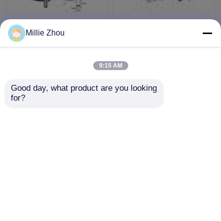
Kolben-Durchmesser
20 * 20 die einfache
Millie Zhou
des Rückauslösekabel-
Millimeter-
Schleifungsgreifer-
Suspendierungs-
Φ3.5 Millimeter für
Leuchte justieren
9:15 AM
Beleuchtungssysteme
Länge 30 Kilogramm-
Bestpreis
Bestpreis
Höchstlast
Good day, what product are you looking 
for?
Kontakt
Kontakt
Sehen Sie mehr an
Startseite
Über uns
Kontakt
Desktop Site
Sitemap
Privacy Policy