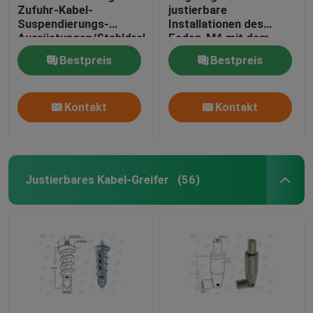
Zufuhr-Kabel-
justierbare
Suspendierungs-
Installationen des
Ausrüstungen/Stahldraht-
Faden-M4 mit dem
hängende Systeme
Selbst, der
Bestpreis
Bestpreis
Sicherheitsverschlüsse
zuschließt
Kontakt
Kontakt
Justierbares Kabel-Greifer
(56)