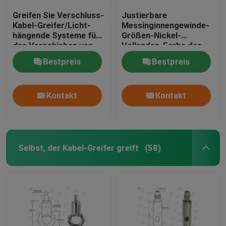
Greifen Sie Verschluss-
Justierbare
Kabel-Greifer/Licht-
Messinginnengewinde-
hängende Systeme für
Größen-Nickel-
das Verschieben von
Vollenden-Farbe des
Zeichen
kabel-Greifer-M 5
Bestpreis
Bestpreis
Kontakt
Kontakt
Selbst, der Kabel-Greifer greift
(58)