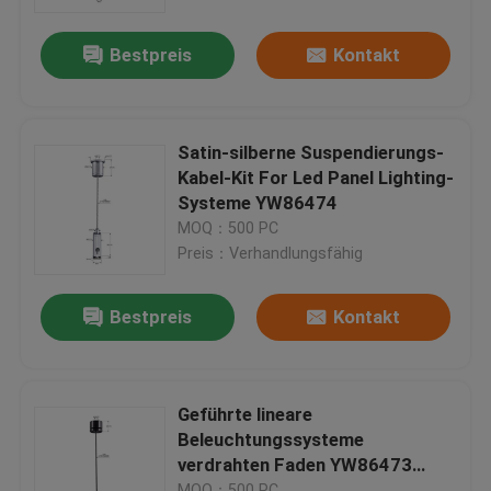
Bestpreis
Kontakt
Über uns
Fabrik-Ausflug
Satin-silberne Suspendierungs-
Kabel-Kit For Led Panel Lighting-
Qualitätskontrolle
Systeme YW86474
MOQ：500 PC
Preis：Verhandlungsfähig
Treten Sie mit uns in Verbindung
Bestpreis
Kontakt
Fordern Sie ein Zitat
Flugzeug-Kabel-Greifer
Geführte lineare
Beleuchtungssysteme
verdrahten Faden YW86473
Justierbares Kabel-Greifer
Suspendierungs-Kit Black Colors
MOQ：500 PC