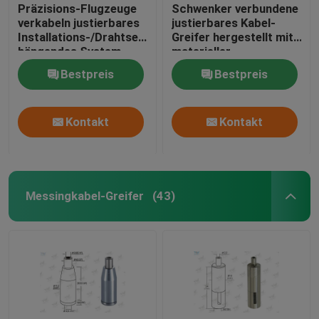
Präzisions-Flugzeuge
Schwenker verbundene
verkabeln justierbares
justierbares Kabel-
Installations-/Drahtseil-
Greifer hergestellt mit
hängendes System
materieller
MessingVernickelung
Bestpreis
Bestpreis
Kontakt
Kontakt
Messingkabel-Greifer
(43)