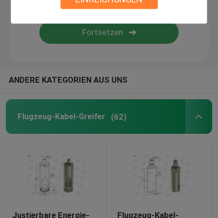
Drahtsuspendierungsausrüstung
Kabelsuspendierungsausrüstungen
ANDERE KATEGORIEN AUS UNS
Kabel-Anzeigen-Komponenten
Decken-Kabel-hängendes System
Flugzeug-Kabel-Greifer
(62)
Anschlagseil
Lampen-Schwenker-Gelenk
Justierbare Energie-
Flugzeug-Kabel-