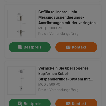
Geführte lineare Licht-
Messingsuspendierungs-
Ausrüstungen mit der verlegten
Bolzen-mehrfachen Farbe
MOQ：1000 PC
optional
Preis：Verhandlungsfähig
Bestpreis
Kontakt
Vernickeln Sie überzogenes
kupfernes Kabel-
Suspendierungs-System mit
Greifer YW86341 des Faden-M4
MOQ：500 PC
Preis：Verhandlungsfähig
Bestpreis
Kontakt