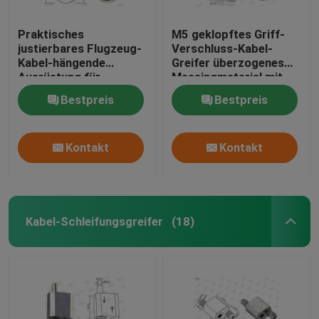
Praktisches
M5 geklopftes Griff-
justierbares Flugzeug-
Verschluss-Kabel-
Kabel-hängende
Greifer überzogenes
Ausrüstung für
Messingmaterial mit
Architekturbeleuchtung
Sicherheits-Kappe
Bestpreis
Bestpreis
Kontakt
Kontakt
Kabel-Schleifungsgreifer
(18)