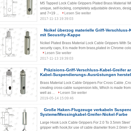
M5 Tapped Lock Cable Grippers Plated Brass Material Wi
unique, self-locking, completely adjustable devices, desi
and 7×19 ...
Lesen Sie weiter
2017-11-13 19:39:03
Ncikel überzog materielle Griff-Verschluss
mit Secusrity-Kappe
Ncikel Plated Brass Material Lock Cable Grippers With S
security caps, It is made from brass,plated in Chrome color
Lesen Sie weiter
2017-11-13 19:39:03
Präzisions-Griff-Verschluss-Kabel-Greifer 
Kabel-Suspendierungs-Ausrüstungen herstel
Brass Material Lock Cable Grippers For Cross Cable ,Cro
creating cross-cable suspension kits, Which is made from 
well as ...
Lesen Sie weiter
2019-05-14 15:09:46
Große Haken-Flugzeuge verkabeln Suspend
Systeme/Messingkabel-Greifer-Nickel-Farbe
Large Hook Lock Cable Grippers For 2.0 To 3.5mm Steel Wi
gripper with hook,for use of cable diameter from 2.0mm~3.5