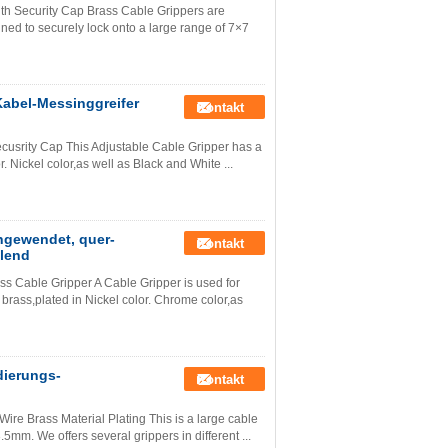
th Security Cap Brass Cable Grippers are
gned to securely lock onto a large range of 7×7
-Kabel-Messinggreifer
Kontakt
ecusrity Cap This Adjustable Cable Gripper has a
. Nickel color,as well as Black and White ...
angewendet, quer-
Kontakt
lend
ss Cable Gripper A Cable Gripper is used for
brass,plated in Nickel color. Chrome color,as
ierungs-
Kontakt
re Brass Material Plating This is a large cable
mm. We offers several grippers in different ...