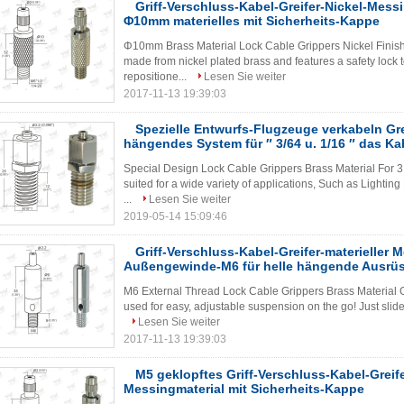
Griff-Verschluss-Kabel-Greifer-Nickel-Mess
Φ10mm materielles mit Sicherheits-Kappe
Φ10mm Brass Material Lock Cable Grippers Nickel Finishi
made from nickel plated brass and features a safety lock t
repositione...
Lesen Sie weiter
2017-11-13 19:39:03
Spezielle Entwurfs-Flugzeuge verkabeln Gre
hängendes System für ″ 3/64 u. 1/16 ″ das Ka
Special Design Lock Cable Grippers Brass Material For 3 
suited for a wide variety of applications, Such as Lightin
...
Lesen Sie weiter
2019-05-14 15:09:46
Griff-Verschluss-Kabel-Greifer-materieller 
Außengewinde-M6 für helle hängende Ausrü
M6 External Thread Lock Cable Grippers Brass Material G
used for easy, adjustable suspension on the go! Just slide
Lesen Sie weiter
2017-11-13 19:39:03
M5 geklopftes Griff-Verschluss-Kabel-Grei
Messingmaterial mit Sicherheits-Kappe