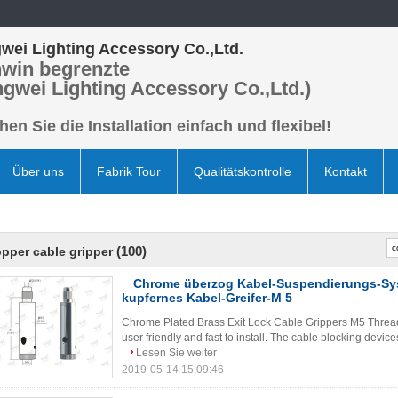
wei Lighting Accessory Co.,Ltd.
win begrenzte
ngwei Lighting Accessory Co.,Ltd.)
en Sie die Installation einfach und flexibel!
Über uns
Fabrik Tour
Qualitätskontrolle
Kontakt
(100)
pper cable gripper
Chrome überzog Kabel-Suspendierungs-Sy
kupfernes Kabel-Greifer-M 5
Chrome Plated Brass Exit Lock Cable Grippers M5 Thread
user friendly and fast to install. The cable blocking devic
Lesen Sie weiter
2019-05-14 15:09:46