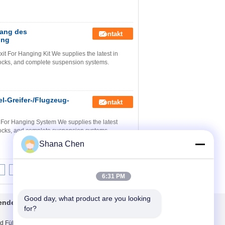
gang des
Kontakt
ung
t For Hanging Kit We supplies the latest in
ocks, and complete suspension systems.
-Greifer-/Flugzeug-
Kontakt
 For Hanging System We supplies the latest
ocks, and complete suspension systems.
Shana Chen
8
9
10
>>
>|
6:31 PM
Good day, what product are you looking 
ende Systeme
Treten Sie mit uns
for?
in Verbindung
d Führungsstab
Treten Sie mit uns