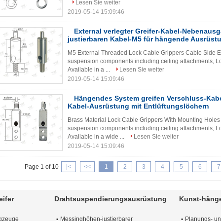
Lesen Sie weiter
2019-05-14 15:09:46
External verlegter Greifer-Kabel-Nebenaus
justierbaren Kabel-M5 für hängende Ausrüst
M5 External Threaded Lock Cable Grippers Cable Side Exi
suspension components including ceiling attachments, L
Available in a ...
Lesen Sie weiter
2019-05-14 15:09:46
Hängendes System greifen Verschluss-Kabel
Kabel-Ausrüstung mit Entlüftungslöchern
Brass Material Lock Cable Grippers With Mounting Holes
suspension components including ceiling attachments, L
Available in a wide ...
Lesen Sie weiter
2019-05-14 15:09:46
Page 1 of 10
|<
<<
1
2
3
4
5
6
7
ifer
Drahtsuspendierungsausrüstung
Kunst-häng
ugzeuge
Messinghöhen-justierbarer
Planungs- un