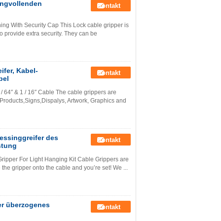
ingvollenden
Kontakt
ng With Security Cap This Lock cable gripper is
o provide extra security. They can be
ifer, Kabel-
Kontakt
bel
/ 64″ & 1 / 16″ Cable The cable grippers are
g Products,Signs,Dispalys, Artwork, Graphics and
Messinggreifer des
Kontakt
stung
ripper For Light Hanging Kit Cable Grippers are
 the gripper onto the cable and you’re set! We ...
fer überzogenes
Kontakt