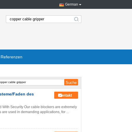
German
search
Referenzen
steme/Faden des
Kontakt
 With Security Our cable blockers are extremely
es are used in demanding applications, for ...