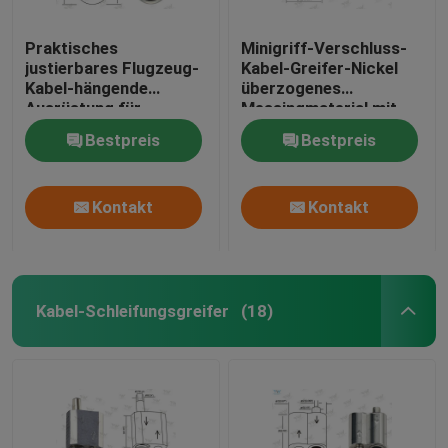
Praktisches
Minigriff-Verschluss-
justierbares Flugzeug-
Kabel-Greifer-Nickel
Kabel-hängende
überzogenes
Ausrüstung für
Messingmaterial mit
Architekturbeleuchtung
einer Basis
Bestpreis
Bestpreis
Kontakt
Kontakt
Kabel-Schleifungsgreifer
(18)