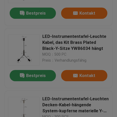
Bestpreis
Kontakt
Über uns
Fabrik-Ausflug
LED-Instrumententafel-Leuchte
Kabel, das Kit Brass Plated
Qualitätskontrolle
Black-Y-Sitze YW86034 hängt
MOQ：500 PC
Preis：Verhandlungsfähig
Treten Sie mit uns in Verbindung
Bestpreis
Kontakt
Fordern Sie ein Zitat
Flugzeug-Kabel-Greifer
LED-Instrumententafel-Leuchten
Decken-Kabel-hängende
System-kupferne materielle Y-
Justierbares Kabel-Greifer
Sitze YW86033
MOQ：300 PCS