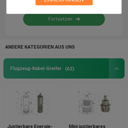
Drahtsuspendierungsausrüstung
Kabelsuspendierungsausrüstungen
ANDERE KATEGORIEN AUS UNS
Kabel-Anzeigen-Komponenten
Decken-Kabel-hängendes System
Flugzeug-Kabel-Greifer
(62)
Anschlagseil
Lampen-Schwenker-Gelenk
Justierbare Energie-
Mini justierbares