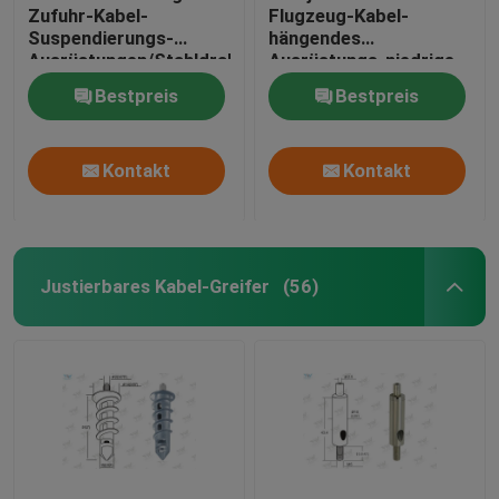
Zufuhr-Kabel-
Flugzeug-Kabel-
Suspendierungs-
hängendes
Ausrüstungen/Stahldraht-
Ausrüstungs-niedrige
hängende Systeme
Kosten-Höchstlast
Bestpreis
Bestpreis
20KG
Kontakt
Kontakt
Justierbares Kabel-Greifer
(56)