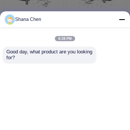
Kolben-Durchmesser
Großes Kabel-
Shana Chen
des Rückauslösekabel-
Schleifungsgreifer-
Schleifungsgreifer-
Zink-Legierungs-
Φ3.5 Millimeter für
materielle
8:38 PM
Beleuchtungssysteme
Kabeldurchhang-
Bestpreis
Bestpreis
Geräte
Good day, what product are you looking 
for?
Kontakt
Kontakt
Sehen Sie mehr an
Startseite
Über uns
Kontakt
Desktop Site
Sitemap
Privacy Policy