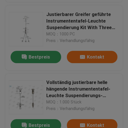
Justierbarer Greifer geführte
Instrumententafel-Leuchte
Suspendierung Kit With Three
Stopper Legs YW86363
MOQ：1000 PC
Preis：Verhandlungsfähig
Bestpreis
Kontakt
Vollständig justierbare helle
hängende Instrumententafel-
Leuchte Suspendierungs-
Ausrüstung der Ausrüstungs-
MOQ：1.000 Stück
LED
Preis：Verhandlungsfähig
Bestpreis
Kontakt