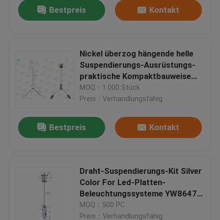
Bestpreis
Kontakt
Nickel überzog hängende helle
Suspendierungs-Ausrüstungs-
praktische Kompaktbauweise
der Ausrüstungs-/Licht
MOQ：1.000 Stück
Preis：Verhandlungsfähig
Bestpreis
Kontakt
Haus
Draht-Suspendierungs-Kit Silver
Color For Led-Platten-
Produkte
Beleuchtungssysteme YW86475
des Außengewinde-M5
MOQ：500 PC
Videos
Preis：Verhandlungsfähig