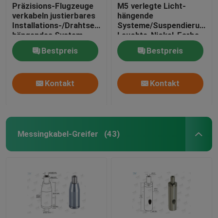
Präzisions-Flugzeuge
M5 verlegte Licht-
verkabeln justierbares
hängende
Installations-/Drahtseil-
Systeme/Suspendierungs-
hängendes System
Leuchte-Nickel-Farbe
Bestpreis
Bestpreis
Kontakt
Kontakt
Messingkabel-Greifer
(43)