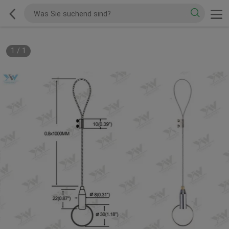
1
/
1