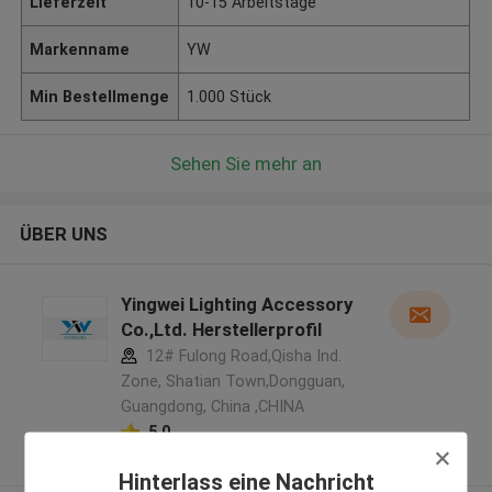
Lieferzeit
10-15 Arbeitstage
Markenname
YW
Min Bestellmenge
1.000 Stück
Sehen Sie mehr an
ÜBER UNS
Yingwei Lighting Accessory
Co.,Ltd. Herstellerprofil
12# Fulong Road,Qisha Ind.
Zone, Shatian Town,Dongguan,
Guangdong, China ,CHINA
5.0
Überprüfter Lieferant
Hinterlass eine Nachricht