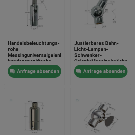
Handelsbeleuchtungs-
Justierbares Bahn-
rohe
Licht-Lampen-
Messinguniversalgelenk-
Schwenker-
kundenspezifische
Gelenk/Messingknöchel
Farbe überzogen mit
JointΦ19 * 39
Anfrage absenden
Anfrage absenden
Flügel-Nuss
Millimeter
Haus
Produkte
Videos