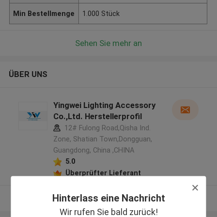
Min Bestellmenge
1.000 Stück
Sehen Sie mehr an
ÜBER UNS
Yingwei Lighting Accessory
Co.,Ltd. Herstellerprofil
12# Fulong Road,Qisha Ind.
Zone, Shatian Town,Dongguan,
Guangdong, China ,CHINA
5.0
Überprüfter Lieferant
Hinterlass eine Nachricht
Sehen Sie mehr an
Wir rufen Sie bald zurück!