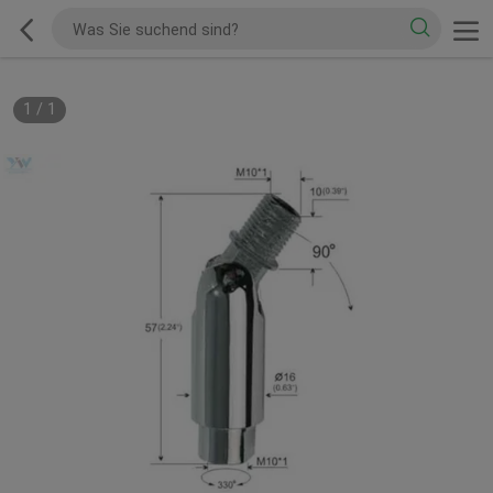
1
/
1