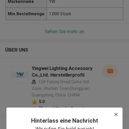
Markenname
YW
Min Bestellmenge
1.000 Stück
Sehen Sie mehr an
ÜBER UNS
Yingwei Lighting Accessory
Co.,Ltd. Herstellerprofil
12# Fulong Road,Qisha Ind.
Zone, Shatian Town,Dongguan,
Guangdong, China ,CHINA
5.0
Überprüfter Lieferant
Hinterlass eine Nachricht
Sehen Sie mehr an
Wir rufen Sie bald zurück!