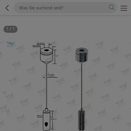
1
/
1