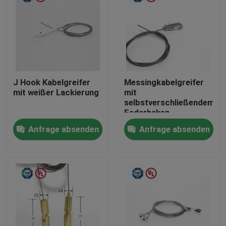
J Hook Kabelgreifer
Messingkabelgreifer
mit weißer Lackierung
mit
selbstverschließendem
Federhaken,
verstellbarer
Anfrage absenden
Anfrage absenden
Drahtgriff
Haus
Produkte
Videos