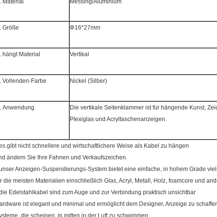
.
Material
Messing/Aluminium
.
Größe
Φ16*27mm
.
hängt Material
Vertikal
.
Vollenden-Farbe
Nickel (Silber)
.
Anwendung
Die vertikale Seitenklammer ist für hängende Kunst, Ze
Plexiglas und Acryltaschenanzeigen.
 es gibt nicht schnellere und wirtschaftlichere Weise als Kabel zu hängen
nd ändern Sie Ihre Fahnen und Verkaufszeichen.
 unser Anzeigen-Suspendierungs-System bietet eine einfache, in hohem Grade vi
ür die meisten Materialien einschließlich Glas, Acryl, Metall, Holz, foamcore und an
 die Edelstahlkabel sind zum Auge und zur Verbindung praktisch unsichtbar
ardware ist elegant und minimal und ermöglicht dem Designer, Anzeige zu schaffe
ysteme, die scheinen, in mitten in der Luft zu schwimmen.