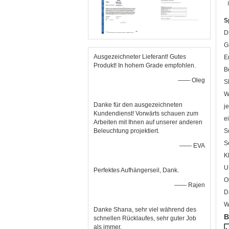
S
D
G
Ausgezeichneter Lieferant! Gutes
E
Produkt! In hohem Grade empfohlen.
B
—— Oleg
S
W
Danke für den ausgezeichneten
j
Kundendienst! Vorwärts schauen zum
e
Arbeiten mit Ihnen auf unserer anderen
Beleuchtung projektiert.
S
S
—— EVA
K
U
Perfektes Aufhängerseil, Dank.
O
—— Rajen
D
W
Danke Shana, sehr viel während des
B
schnellen Rücklaufes, sehr guter Job
als immer.