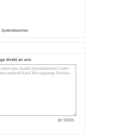
 Systemklammer
ge direkt an uns
(
0
/ 3000)