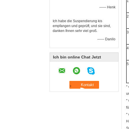
1
—— Henk
2
Ich habe die Suspendierung kis
empfangen und geprüft, und sie sind,
danken Ihnen sehr viel groß.
3
—— Danilo
4
Ich bin online Chat Jetzt
5
*
u
*
f
*
H
S