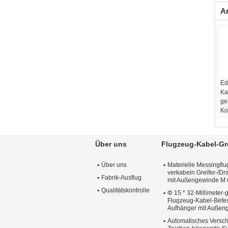
A
Ed
Ka
ge
Ko
Y
Ei
86
Über uns
Flugzeug-Kabel-Gre
Ka
Ed
Über uns
Materielle Messingfl
ga
verkabeln Greifer-/Dra
Te
Fabrik-Ausflug
mit Außengewinde M 
Ma
Qualitätskontrolle
Φ 15 * 32-Millimeter-
Me
Flugzeug-Kabel-Befes
Aufhänger mit Auße
Automatisches Versch