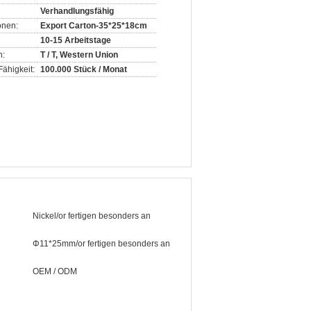
Verhandlungsfähig
onen:
Export Carton-35*25*18cm
10-15 Arbeitstage
n:
T / T, Western Union
ähigkeit:
100.000 Stück / Monat
Nickel/or fertigen besonders an
Φ11*25mm/or fertigen besonders an
OEM / ODM