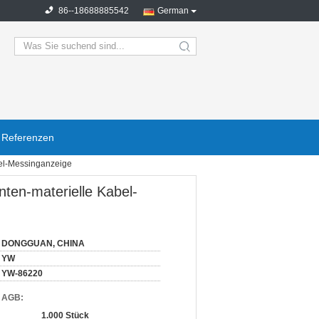
86--18688885542
German
search
Referenzen
el-Messinganzeige
ten-materielle Kabel-
DONGGUAN, CHINA
YW
YW-86220
d AGB:
1.000 Stück