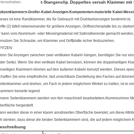
t-Stangenclip
Doppeltes versah Klammer mit 
Hervorheben:
,
pitzenklammern-Greifer-Kabel-Anzeigen-Komponenten-materielle Kabel-Mess
ieses ist eine Randklammer, die für Gebrauch mit Drahtseilanzeigen bestimmt ist,
riffe (2) täfelt nebeneinander für größere Anzeigen, Griffzeichenplatte bis zu stark
r kann vom Aluminium- oder Messingmaterial mit Satinsilberende gemacht werden,
enutzen Sie Schraube, um Klammer und Griffplatte sicher festzuziehen.
PITZEN:
enn Sie Anzeigen zwischen zwei vertikalen Kabeln hängen, benötigen Sie nur einsei
eder Seite). Wenn Sie drei vertikale Kabel benutzen, können die doppelseitigen Kl
inseitigen Klammern können auf den äußeren Kabeln benutzt werden. Dieses speiche
chaffen Sie eine empfindliche, fast unsichtbare Darstellung des Faches auf dünn
eitenklammer und drehen, um Fach in jedem möglichem Winkel zu halten, ist er eine
lammern beiseite legend.
nsere Seitenklammern werden von fein maschinell bearbeitetem Aluminium/von Mes
berfläche hergestellt.
ann werden diese in einer klaren anodisierten Oberfläche beendet, um diese Attrib
ir denken, dass diese die besten Seitenklammern sind, die auf jedem möglichem Ko
eschreibung