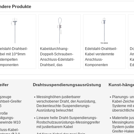
ndere Produkte
elstahl-Drahtseil-
Kabeldurchhang-
Edelstahl-Drahtseil-
Do
bel mit 10*9mm
Doppelt-Schrauben-
Kabel verstemmte
An
stempelten
Anschluss-Edelstahl-
Anschluss-
Ka
mponenten
Drahtseil, das
Komponenten
Ed
W86024
YW86031 passt
YW86026
YW
nzelteilname:
YW-
Einzelteilname:
YW-
Einzelteilname:
YW-
Ei
024
86031
86026
86
ifer
Drahtsuspendierungsausrüstung
Kunst-häng
belmaterial:
Kabelmaterial:
Kabelmaterial:
Ka
elstahl,
Edelstahl,
Edelstahl,
Ed
ugzeuge
Messinghöhen-justierbarer
Planungs- un
lvanisierter Stahl
galvanisierter Stahl
galvanisierter Stahl
ga
htseil-Greifer
verschobener Draht, der Ausrüstung,
Kabel-Zeich
il-Größe:
10*9mm
Teil-Größe:
6.5*10mm
Teil-Größe:
6*8mm
Te
6
Deckenleuchte-Suspendierungs-
Systeme mit 
terial:
Material:
Material:
Ma
Ausrüstung beleuchtet
übersichtlic
große
ssing/Edelstahl/Stahl
Messing/Edelstahl/Stahl
Messing/Edelstahl/Stahl
Me
tigungs-
Lineare helle Draht-Suspendierungs-
Materielle ju
ngewinde M10
Rostschutzausrüstungs-Messinggreifer
Messingkuns
mit justierbarem Kabel
System-justi
luss-Kabel-
Greifer-Hake