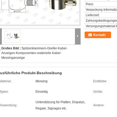
Preis:
Verpackung Informati
Lieferzeit:
Zahlungsbedingunge
Versorgungsmaterial-F
Kontakt
Großes Bild :
Spitzenklammern-Greifer-Kabel-
Anzeigen-Komponenten-materielle Kabel-
Messinganzeige
usführliche Produkt-Beschreibung
Material:
Messing
Endfarbe:
Typen:
Einseitig
Größe:
Unterstützung für Platten, Dispalys,
Anwendung:
Andere:
Regale, Signages etc.