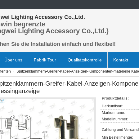
wei Lighting Accessory Co.,Ltd.
win begrenzte
ngwei Lighting Accessory Co.,Ltd.)
en Sie die Installation einfach und flexibel!
Über uns
Fabrik Tour
Qualitätskontrolle
Kontakt
nenten
Spitzenklammern-Greifer-Kabel-Anzeigen-Komponenten-materielle Kab
pitzenklammern-Greifer-Kabel-Anzeigen-Komponen
essinganzeige
Produktdetails:
Herkunftsort:
Markenname:
Modellnummer:
Zahlung und Versan
Min Bestellmenge: