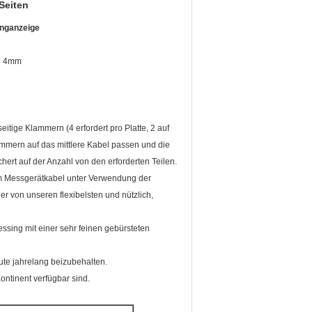
Seiten
inganzeige
en 4mm
tige Klammern (4 erfordert pro Platte, 2 auf
ammern auf das mittlere Kabel passen und die
rt auf der Anzahl von den erforderten Teilen.
em Messgerätkabel unter Verwendung der
r von unseren flexibelsten und nützlich,
sing mit einer sehr feinen gebürsteten
ute jahrelang beizubehalten.
ntinent verfügbar sind.