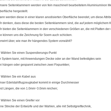
nsere Seitenklammern werden von fein maschinell bearbeitetem Aluminium/von Mes
berfläche hergestellt.
ann werden diese in einer klaren anodisierten Oberfläche beendet, um diese Attrib
ir denken, dass diese die besten Seitenklammern sind, die auf jedem möglichem Ko
ir bieten die Seitenklammern in den verschiedenen Größen an, die mit Platten der 
ie können uns die Zeichnung für Soem auch schicken.
erwirrt über, wie man Ihr hängendes System vorwählt?
. Wählen Sie einen Suspendierungs-Punkt
hr System kann, mit Anwendungen Decke oder an der Wand befestigtes sein
rei hängen oder gespannt zwischen zwei Fixpunkten;
. Wählen Sie ein Kabel aus
nser Edelstahlflugzeugkabel kommt in einige Durchmesser
nd Längen, die von 1.0mm~3.0mm reichen;
. Wählen Sie einen Greifer vor
ine Strecke der Entwürfe und der Wahlen, alle mit Selbstgreiftechnik,