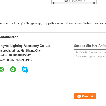
,
,
röße und Tag:
t-Stangenclip
Doppeltes versah Klammer mit Seiten
hängende
ontaktdaten
ingwei Lighting Accessory Co.,Ltd.
Senden Sie Ihre Anfra
nsprechpartner:
Ms. Shana Chen
elefon:
86 18688885542
axen:
86-0769-82934996