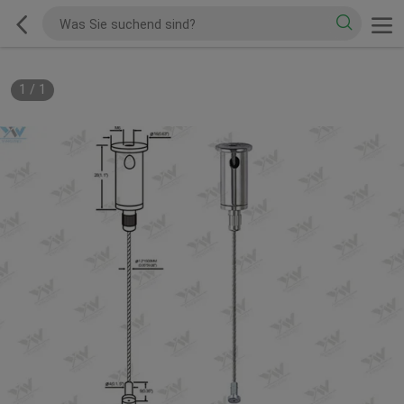
1
/
1