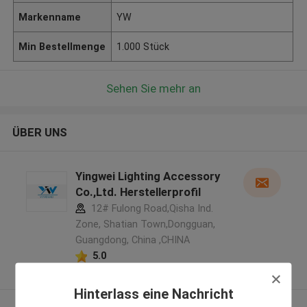
Markenname
YW
Min Bestellmenge
1.000 Stück
Sehen Sie mehr an
ÜBER UNS
Yingwei Lighting Accessory
Co.,Ltd. Herstellerprofil
12# Fulong Road,Qisha Ind.
Zone, Shatian Town,Dongguan,
Guangdong, China ,CHINA
5.0
Überprüfter Lieferant
Hinterlass eine Nachricht