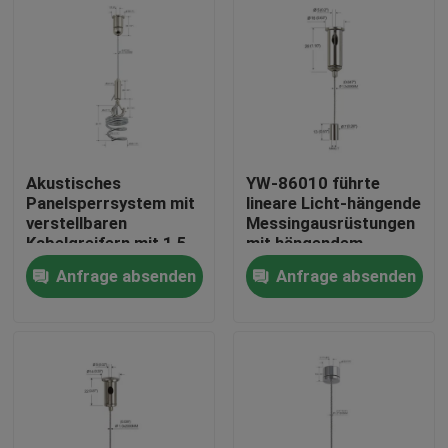
Akustisches
YW-86010 führte
Panelsperrsystem mit
lineare Licht-hängende
verstellbaren
Messingausrüstungen
Kabelgreifern mit 1,5
mit hängendem
mm Drahtseil
Drahtseil und Bolzen
Anfrage absenden
Anfrage absenden
Haus
Produkte
Videos