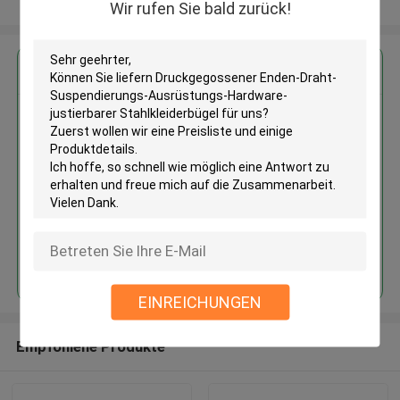
Sehen Sie mehr an
Wir rufen Sie bald zurück!
Erhalten Sie den besten Preis für
Druckgegossener Enden-Draht-
Suspendierungs-Ausrüstungs-
Hardware-justierbarer
Stahlkleiderbügel
Fortsetzen
EINREICHUNGEN
Empfohlene Produkte