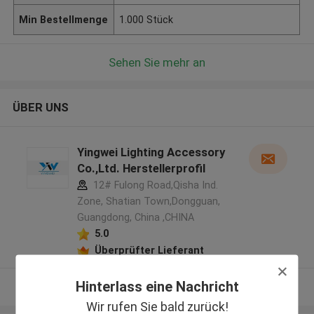
Min Bestellmenge
1.000 Stück
Sehen Sie mehr an
ÜBER UNS
Yingwei Lighting Accessory
Co.,Ltd. Herstellerprofil
12# Fulong Road,Qisha Ind.
Zone, Shatian Town,Dongguan,
Guangdong, China ,CHINA
5.0
Überprüfter Lieferant
Hinterlass eine Nachricht
Sehen Sie mehr an
Wir rufen Sie bald zurück!