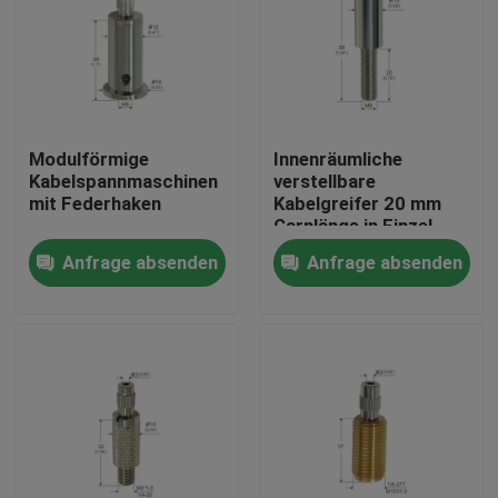
Modulförmige
Innenräumliche
Kabelspannmaschinen
verstellbare
mit Federhaken
Kabelgreifer 20 mm
Garnlänge in Einzel-
oder
Anfrage absenden
Anfrage absenden
Massenverpackungen
Haus
Produkte
Videos