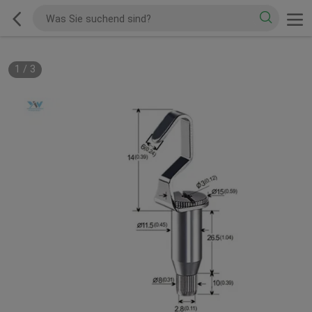
1
/
3