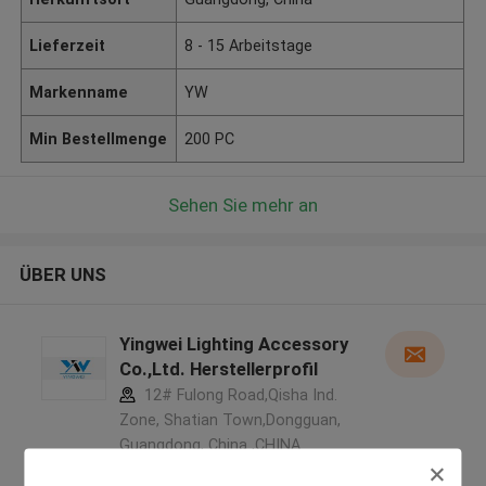
Lieferzeit
8 - 15 Arbeitstage
Markenname
YW
Min Bestellmenge
200 PC
Sehen Sie mehr an
ÜBER UNS
Yingwei Lighting Accessory
Co.,Ltd. Herstellerprofil
12# Fulong Road,Qisha Ind.
Zone, Shatian Town,Dongguan,
Guangdong, China ,CHINA
5.0