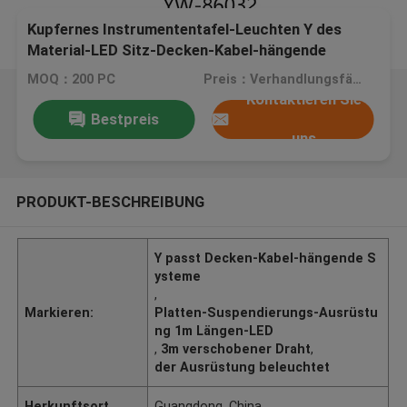
Kupfernes Instrumententafel-Leuchten Y des
Material-LED Sitz-Decken-Kabel-hängende
Systeme YW86032
MOQ：200 PC
Preis：Verhandlungsfähig
Kontaktieren Sie
Bestpreis
uns
PRODUKT-BESCHREIBUNG
Y passt Decken-Kabel-hängende S
ysteme
,
Markieren:
Platten-Suspendierungs-Ausrüstu
ng 1m Längen-LED
,
3m verschobener Draht
,
der Ausrüstung beleuchtet
Herkunftsort
Guangdong, China