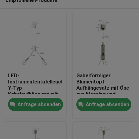
LED-
Gabelförmiger
Instrumententafelleuchte
Blumentopf-
Y-Typ
Aufhängesatz mit Öse
Kabelaufhängung mit
aus Messing und
Haus
Haken YW-86032
Edelstahl 304
Anfrage absenden
Anfrage absenden
Produkte
Videos