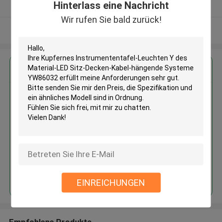
Hinterlass eine Nachricht
Überprüfter Lieferant
Wir rufen Sie bald zurück!
Sehen Sie mehr an
Erhalten Sie den besten Preis für
Kupfernes Instrumententafel-
Leuchten Y des Material-LED
Sitz-Decken-Kabel-hängende
Systeme YW86032
Fortsetzen
EINREICHUNGEN
Empfohlene Produkte