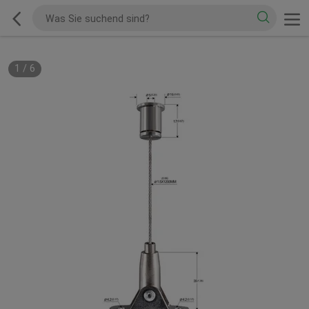
1
/
6