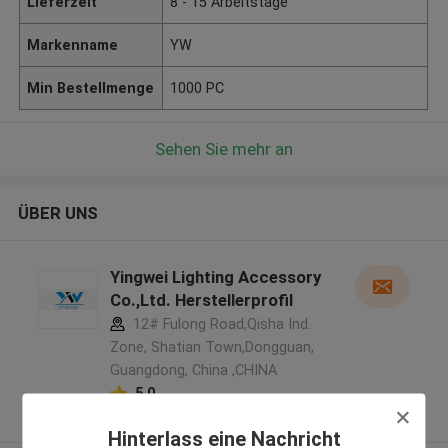
Lieferzeit
8 - 15 Arbeitstage
Markenname
YW
Min Bestellmenge
1000 PC
Sehen Sie mehr an
ÜBER UNS
Yingwei Lighting Accessory
Co.,Ltd. Herstellerprofil
12# Fulong Road,Qisha Ind.
Zone, Shatian Town,Dongguan,
Guangdong, China ,CHINA
5.0
Überprüfter Lieferant
Hinterlass eine Nachricht