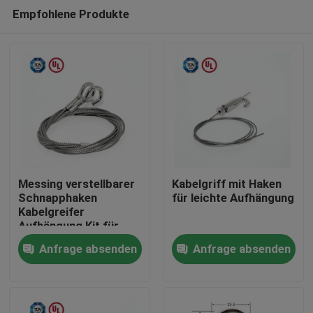
Empfohlene Produkte
Messing verstellbarer
Kabelgriff mit Haken
Schnapphaken
für leichte Aufhängung
Kabelgreifer
Haus
Aufhängung Kit für
Malerei hängen
Anfrage absenden
Anfrage absenden
Produkte
Videos