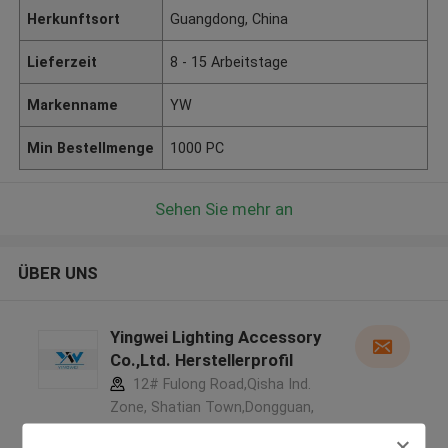
Herkunftsort
Guangdong, China
Lieferzeit
8 - 15 Arbeitstage
Markenname
YW
Min Bestellmenge
1000 PC
Sehen Sie mehr an
ÜBER UNS
Yingwei Lighting Accessory
Co.,Ltd. Herstellerprofil
12# Fulong Road,Qisha Ind.
Zone, Shatian Town,Dongguan,
Guangdong, China ,CHINA