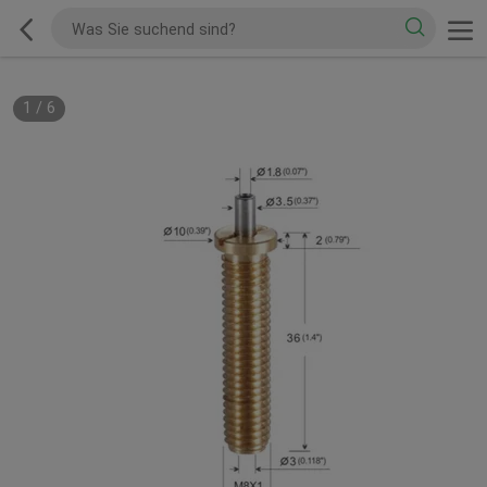
1
/
6