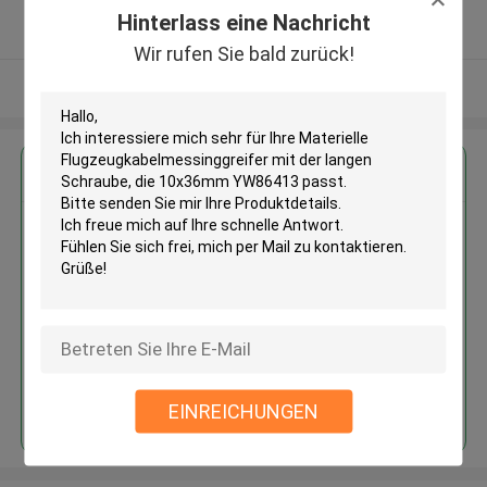
5.0
Hinterlass eine Nachricht
Überprüfter Lieferant
Wir rufen Sie bald zurück!
Sehen Sie mehr an
Erhalten Sie den besten Preis für
Materielle
Flugzeugkabelmessinggreifer
mit der langen Schraube, die
10x36mm YW86413 passt
Fortsetzen
EINREICHUNGEN