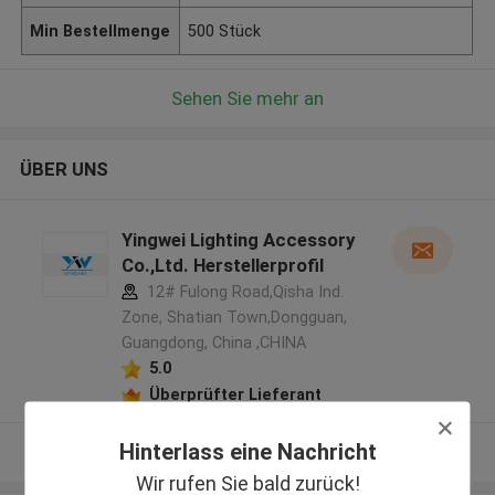
Min Bestellmenge
500 Stück
Sehen Sie mehr an
ÜBER UNS
Yingwei Lighting Accessory
Co.,Ltd. Herstellerprofil
12# Fulong Road,Qisha Ind.
Zone, Shatian Town,Dongguan,
Guangdong, China ,CHINA
5.0
Überprüfter Lieferant
Hinterlass eine Nachricht
Sehen Sie mehr an
Wir rufen Sie bald zurück!