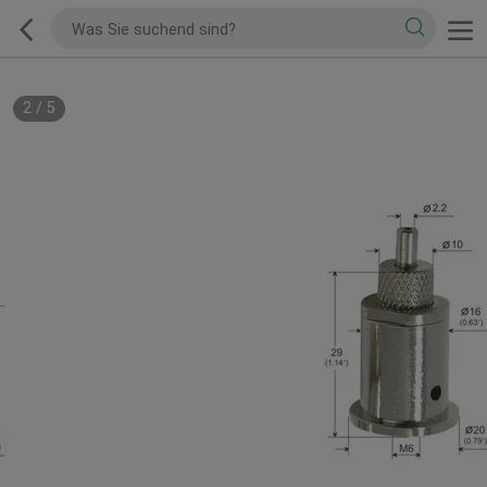
2
/
5