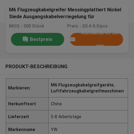
M6 Flugzeugkabelgreifer Messingplattiert Nickel
Siede Ausgangskabelverriegelung für
Deckeninstallation
MOQ：500 Stück
Preis：$0.4-0.5/pcs
Kontaktieren Sie
Bestpreis
uns
PRODUKT-BESCHREIBUNG
M6 Flugzeugkabelgreifgeräte
,
Markieren:
Luftfahrzeugkabelgreifmaschinen
Herkunftsort
China
Lieferzeit
5-8 Arbeitstage
Markenname
YW