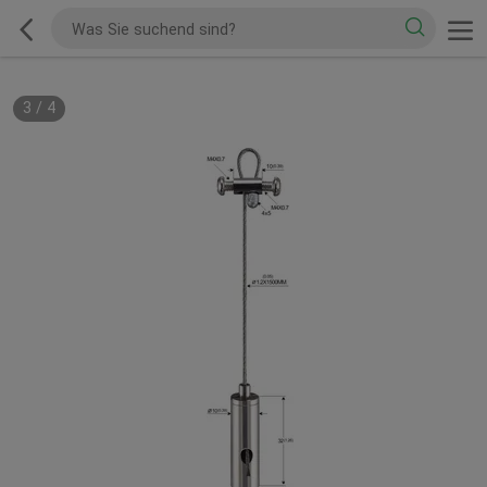
3
/
4