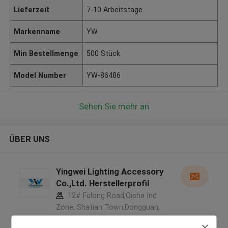
Lieferzeit
7-10 Arbeitstage
Markenname
YW
Min Bestellmenge
500 Stück
Model Number
YW-86486
Sehen Sie mehr an
ÜBER UNS
Yingwei Lighting Accessory
Co.,Ltd. Herstellerprofil
12# Fulong Road,Qisha Ind.
Zone, Shatian Town,Dongguan,
Guangdong, China ,CHINA