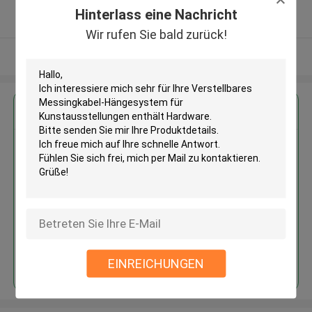
5.0
Hinterlass eine Nachricht
Überprüfter Lieferant
Wir rufen Sie bald zurück!
Sehen Sie mehr an
Erhalten Sie den besten Preis für
Verstellbares Messingkabel-
Hängesystem für
Kunstausstellungen enthält
Hardware
Fortsetzen
EINREICHUNGEN