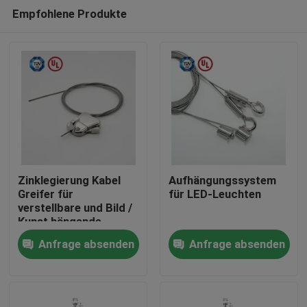
Empfohlene Produkte
Zinklegierung Kabel
Aufhängungssystem
Greifer für
für LED-Leuchten
verstellbare und Bild /
Haus
Kunst hängende
Anzeige
Anfrage absenden
Anfrage absenden
Produkte
Videos