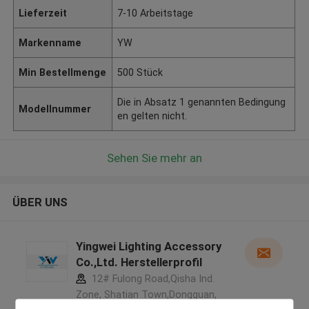
Lieferzeit
7-10 Arbeitstage
Markenname
YW
Min Bestellmenge
500 Stück
Die in Absatz 1 genannten Bedingung
Modellnummer
en gelten nicht.
Sehen Sie mehr an
ÜBER UNS
Yingwei Lighting Accessory
Co.,Ltd. Herstellerprofil
12# Fulong Road,Qisha Ind.
Zone, Shatian Town,Dongguan,