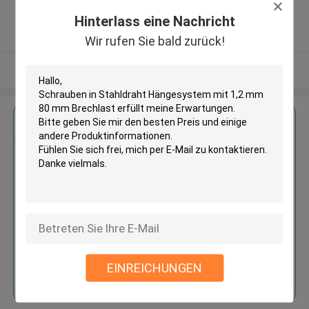
Guangdong, China ,CHINA
5.0
Hinterlass eine Nachricht
Überprüfter Lieferant
Wir rufen Sie bald zurück!
Sehen Sie mehr an
Erhalten Sie den besten Preis für
Schrauben in Stahldraht
Hängesystem mit 1,2 mm 80 mm
Brechlast
EINREICHUNGEN
Fortsetzen