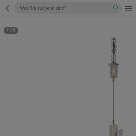
1
/
6