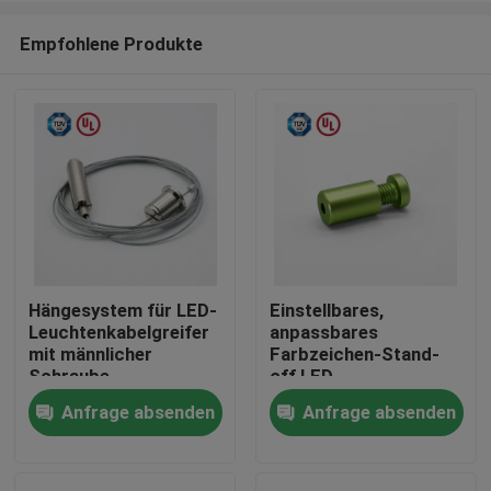
Empfohlene Produkte
Hängesystem für LED-
Einstellbares,
Leuchtenkabelgreifer
anpassbares
Haus
mit männlicher
Farbzeichen-Stand-
Schraube
off LED-
Fensterbildschirmsystem
Anfrage absenden
Anfrage absenden
Produkte
Videos