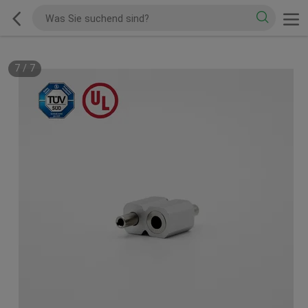
7
/
7