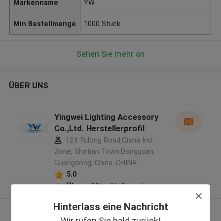
Markenname
YW
Min Bestellmenge
1000 Stück
Sehen Sie mehr an
ÜBER UNS
Yingwei Lighting Accessory
Co.,Ltd. Herstellerprofil
12# Fulong Road,Qisha Ind.
Zone, Shatian Town,Dongguan,
Guangdong, China ,CHINA
5.0
Überprüfter Lieferant
Hinterlass eine Nachricht
Sehen Sie mehr an
Wir rufen Sie bald zurück!