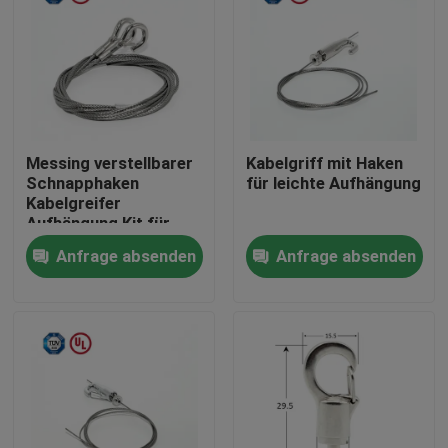
Messing verstellbarer
Kabelgriff mit Haken
Schnapphaken
für leichte Aufhängung
Kabelgreifer
Aufhängung Kit für
Malerei hängen
Anfrage absenden
Anfrage absenden
Haus
Produkte
Videos