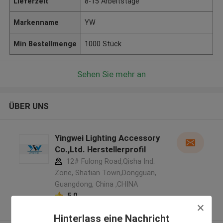
Lieferzeit
8-15 Arbeitstage
Markenname
YW
Min Bestellmenge
1000 Stück
Sehen Sie mehr an
ÜBER UNS
Yingwei Lighting Accessory
Co.,Ltd. Herstellerprofil
12# Fulong Road,Qisha Ind.
Zone, Shatian Town,Dongguan,
Guangdong, China ,CHINA
5.0
Überprüfter Lieferant
Hinterlass eine Nachricht