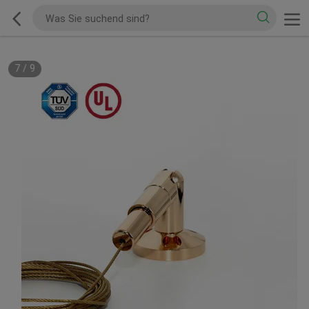
7
/
9