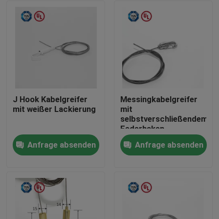
J Hook Kabelgreifer
Messingkabelgreifer
mit weißer Lackierung
mit
selbstverschließendem
Federhaken,
verstellbarer
Anfrage absenden
Anfrage absenden
Drahtgriff
Haus
Produkte
Videos