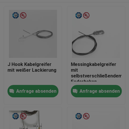
J Hook Kabelgreifer
Messingkabelgreifer
mit weißer Lackierung
mit
selbstverschließendem
Federhaken,
verstellbarer
Haus
Anfrage absenden
Anfrage absenden
Drahtgriff
Produkte
Videos