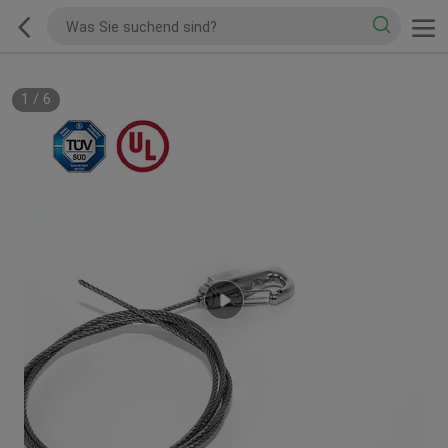
1
/
6