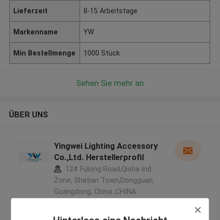
Lieferzeit
8-15 Arbeitstage
Markenname
YW
Min Bestellmenge
1000 Stück
Sehen Sie mehr an
ÜBER UNS
Yingwei Lighting Accessory
Co.,Ltd. Herstellerprofil
12# Fulong Road,Qisha Ind.
Zone, Shatian Town,Dongguan,
Guangdong, China ,CHINA
5.0
Überprüfter Lieferant