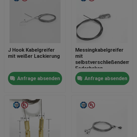
J Hook Kabelgreifer
Messingkabelgreifer
mit weißer Lackierung
mit
selbstverschließendem
Federhaken,
verstellbarer
Anfrage absenden
Anfrage absenden
Drahtgriff
Haus
Produkte
Videos