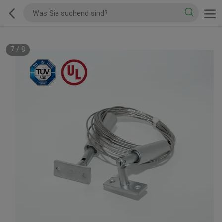
7
/
8