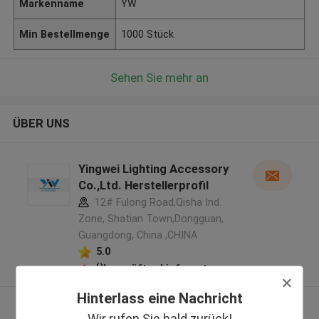
Markenname
YW
Min Bestellmenge
1000 Stück
Sehen Sie mehr an
ÜBER UNS
Yingwei Lighting Accessory
Co.,Ltd. Herstellerprofil
12# Fulong Road,Qisha Ind.
Zone, Shatian Town,Dongguan,
Guangdong, China ,CHINA
5.0
Überprüfter Lieferant
Hinterlass eine Nachricht
Sehen Sie mehr an
Wir rufen Sie bald zurück!