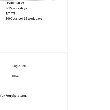
USD065-0.79
8-15 work days
T/T, T/T
1000pcs per 15 work days
Single item
10KG
für Acrylplatten
,