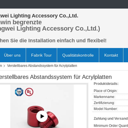
wei Lighting Accessory Co.,Ltd.
win begrenzte
ngwei Lighting Accessory Co.,Ltd.)
en Sie die Installation einfach und flexibel!
Über uns
Fabrik Tour
Qualitätskontrolle
Kontakt
em
Verstellbares Abstandssystem für Acrylplatten
erstellbares Abstandssystem für Acrylplatten
Produktdetails:
Place of Origin:
Markenname:
Zertifizierung:
Model Number:
Zahlung und Versan
Minimum Order Quanti