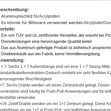
eschreibung:
Aluminiumschild für
Acrylplatten
Es könnte für Billboard verwendet werden.
Akrylplatte/Gra
orteile:
Ein von TUV und UL zertifizierter Hersteller, der sowohl bei Pr
Dienstleistungen eine hervorragende Qualität bietet
Das aus Aluminium gefertigte Produkt ist ästhetisch ansprech
Direktverkäufe aus der Fabrik, keine Vermittlervergütung
Anwendung
:
 × 7: Sechs 1 × 7 Außenstränge sind um eine 1 × 7 Strang Mitte 
tandardkabelkonstruktion.Dadurch entsteht ein sehr flexibles 
ervorragender Bruchfestigkeit
×7: Sechs Drähte werden um einen Zentraldraht gelegt. Dieser St
onstruktion wird häufig für Push-Pull-Anwendungen und für leit
lexibilität verwendet.
×19: Zwölf Drähte werden um ein 1×7 Zentrum gelegt. Diese Kons
edürfnisse als ein 1×7 in Push-Pull- und leitfähigen Anwendun