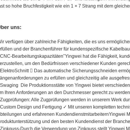
ast so hohe Bruchfestigkeit wie ein 1 × 7 Strang mit dem gleic
ber uns:
ir verfügen über zahlreiche Fähigkeiten, die es uns ermögliche
rfüllen und der Branchenführer für kundenspezifische Kabelbau
 CNC-Bearbeitungskapazitäten"Yingwei hat die Fähigkeit, kunde
erzustellen, um den Bedürfnissen verschiedener Kunden gerec
 Elektro­Schnitt  Das automatische Sicherungsschneiden ermög
ängenanforderungen zu erfüllen und gleichzeitig alle ausgefre
 Swaging  Die Produktionsstätte von Yingwei bietet verschied
m Ihren Anforderungen an den Durchmesser gerecht zu werden
 Zugprüfungen: Alle Zugprüfungen werden in unserem Werk dur
 Custom Design und Fertigung ✓ Mit unseren kompletten techn
bteilungen und erfahrenen KundendienstmitarbeiternYingwei Man
roduktunterstützung und den besten Kundendienst der Branche
 Zinkguss-Durch die Verwendung von Zinkguss stellt Yingwei M