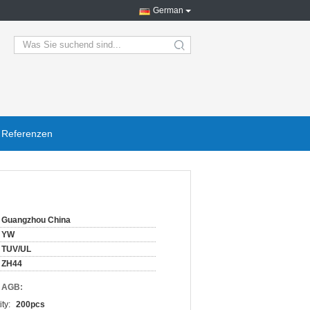
German
search
Referenzen
Guangzhou China
YW
TUV/UL
ZH44
d AGB:
ty:
200pcs