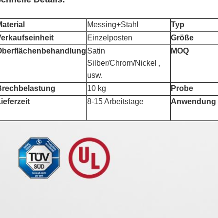
aterial
Messing+Stahl
Typ
erkaufseinheit
Einzelposten
Größe
Oberflächenbehandlung
Satin
MOQ
Silber/Chrom/
Nickel
,
usw.
Brechbelastung
10 kg
Probe
ieferzeit
8-15 Arbeitstage
Anwendung