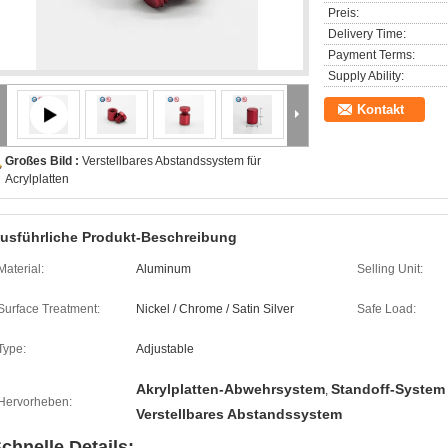
Preis:
Delivery Time:
Payment Terms:
Supply Ability:
Kontakt
Großes Bild :
Verstellbares Abstandssystem für
Acrylplatten
usführliche Produkt-Beschreibung
Material:
Aluminum
Selling Unit:
Surface Treatment:
Nickel / Chrome / Satin Silver
Safe Load:
Type:
Adjustable
Akrylplatten-Abwehrsystem
Standoff-System 
,
Hervorheben:
Verstellbares Abstandssystem
chnelle Details: