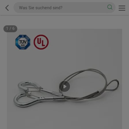
1
/
6