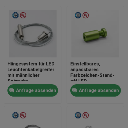
Hängesystem für LED-
Einstellbares,
Leuchtenkabelgreifer
anpassbares
mit männlicher
Farbzeichen-Stand-
Schraube
off LED-
Fensterbildschirmsystem
Haus
Anfrage absenden
Anfrage absenden
Produkte
Videos