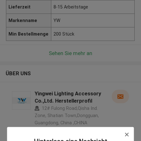
Lieferzeit
8-15 Arbeitstage
Markenname
YW
Min Bestellmenge
200 Stück
Sehen Sie mehr an
ÜBER UNS
Yingwei Lighting Accessory
Co.,Ltd. Herstellerprofil
12# Fulong Road,Qisha Ind.
Zone, Shatian Town,Dongguan,
Guangdong, China ,CHINA
5.0
Überprüfter Lieferant