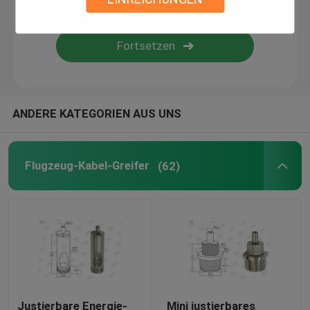
Drahtsuspendierungsausrüstung
Kabelsuspendierungsausrüstungen
ANDERE KATEGORIEN AUS UNS
Kabel-Anzeigen-Komponenten
Decken-Kabel-hängendes System
Flugzeug-Kabel-Greifer
(62)
Anschlagseil
Lampen-Schwenker-Gelenk
Justierbare Energie-
Mini justierbares