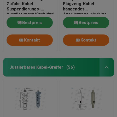
Zufuhr-Kabel-
Flugzeug-Kabel-
Suspendierungs-
hängendes
Ausrüstungen/Stahldraht-
Ausrüstungs-niedrige
hängende Systeme
Kosten-Höchstlast
Bestpreis
Bestpreis
20KG
Kontakt
Kontakt
Justierbares Kabel-Greifer
(56)