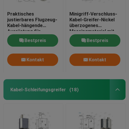
Praktisches
Minigriff-Verschluss-
justierbares Flugzeug-
Kabel-Greifer-Nickel
Kabel-hängende
überzogenes
Ausrüstung für
Messingmaterial mit
Architekturbeleuchtung
einer Basis
Bestpreis
Bestpreis
Kontakt
Kontakt
Kabel-Schleifungsgreifer
(18)