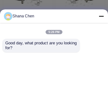
Kolben-Durchmesser
Großes Kabel-
Shana Chen
des Rückauslösekabel-
Schleifungsgreifer-
Schleifungsgreifer-
Zink-Legierungs-
Φ3.5 Millimeter für
materielle
5:26 PM
Beleuchtungssysteme
Kabeldurchhang-
Bestpreis
Bestpreis
Geräte
Good day, what product are you looking 
for?
Kontakt
Kontakt
Sehen Sie mehr an
Startseite
Über uns
Kontakt
Desktop Site
Sitemap
Privacy Policy