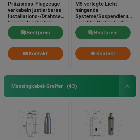
Präzisions-Flugzeuge
M5 verlegte Licht-
verkabeln justierbares
hängende
Installations-/Drahtseil-
Systeme/Suspendierungs-
hängendes System
Leuchte-Nickel-Farbe
Bestpreis
Bestpreis
Kontakt
Kontakt
Messingkabel-Greifer
(43)