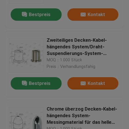
Bestpreis
Kontakt
Über uns
Fabrik-Ausflug
Zweiteiliges Decken-Kabel-
hängendes System/Draht-
Qualitätskontrolle
Suspendierungs-System-
Decken-Zubehör
MOQ：1.000 Stück
Preis：Verhandlungsfähig
Treten Sie mit uns in Verbindung
Bestpreis
Kontakt
Fordern Sie ein Zitat
Flugzeug-Kabel-Greifer
Chrome überzog Decken-Kabel-
hängendes System-
Messingmaterial für das helle
Justierbares Kabel-Greifer
Verschieben
MOQ：1.000 Stück