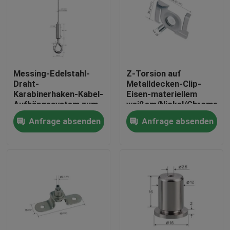
Messing-Edelstahl-
Z-Torsion auf
Draht-
Metalldecken-Clip-
Karabinerhaken-Kabel-
Eisen-materiellem
Aufhängesystem zum
weißem/Nickel/Chrome
Aufhängen von
fertigem YW86419
Anfrage absenden
Anfrage absenden
Beleuchtung
Haus
Produkte
Videos