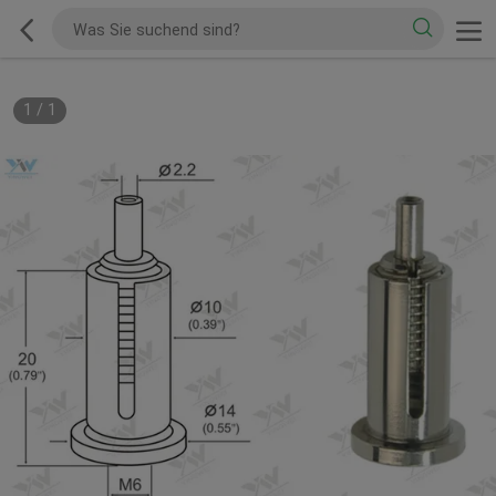
1
/
1