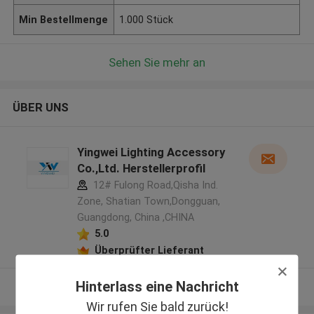
Min Bestellmenge
1.000 Stück
Sehen Sie mehr an
ÜBER UNS
Yingwei Lighting Accessory
Co.,Ltd. Herstellerprofil
12# Fulong Road,Qisha Ind.
Zone, Shatian Town,Dongguan,
Guangdong, China ,CHINA
5.0
Überprüfter Lieferant
Hinterlass eine Nachricht
Sehen Sie mehr an
Wir rufen Sie bald zurück!