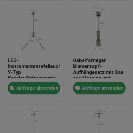
LED-
Gabelförmiger
Instrumententafelleuchte
Blumentopf-
Y-Typ
Aufhängesatz mit Öse
Kabelaufhängung mit
aus Messing und
Haken YW-86032
Edelstahl 304
Anfrage absenden
Anfrage absenden
Haus
Produkte
Videos