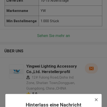
Lieferzeit
10-15 Arbeitstage
Markenname
YW
Min Bestellmenge
1.000 Stück
Sehen Sie mehr an
ÜBER UNS
Yingwei Lighting Accessory
Co.,Ltd. Herstellerprofil
12# Fulong Road,Qisha Ind.
Zone, Shatian Town,Dongguan,
Guangdong, China ,CHINA
5.0
Überprüfter Lieferant
Hinterlass eine Nachricht