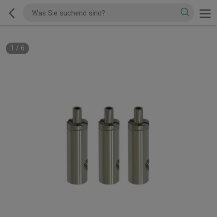
1
/
6