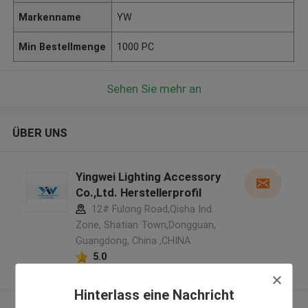
Markenname
YW
Min Bestellmenge
1000 PC
Sehen Sie mehr an
ÜBER UNS
Yingwei Lighting Accessory
Co.,Ltd. Herstellerprofil
12# Fulong Road,Qisha Ind.
Zone, Shatian Town,Dongguan,
Guangdong, China ,CHINA
5.0
Überprüfter Lieferant
Hinterlass eine Nachricht