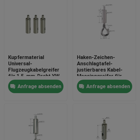
Kupfermaterial
Haken-Zeichen-
Universal-
Anschlagtafel-
Flugzeugkabelgreifer
justierbares Kabel-
für 1,5-mm-Draht YW-
Messinggreifer für
86072
hängendes System
Anfrage absenden
Anfrage absenden
Haus
Produkte
Videos