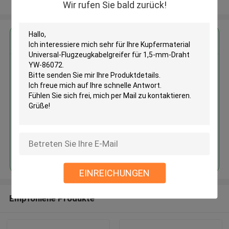
Sehen Sie mehr an
Wir rufen Sie bald zurück!
Erhalten Sie den besten Preis für
Kupfermaterial Universal-
Flugzeugkabelgreifer für 1,5-
mm-Draht YW-86072
Fortsetzen
EINREICHUNGEN
Empfohlene Produkte