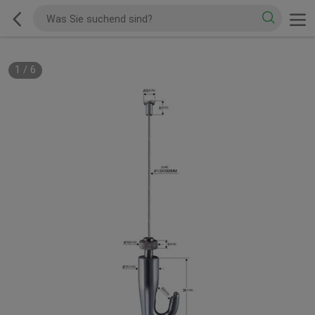
1
/
6