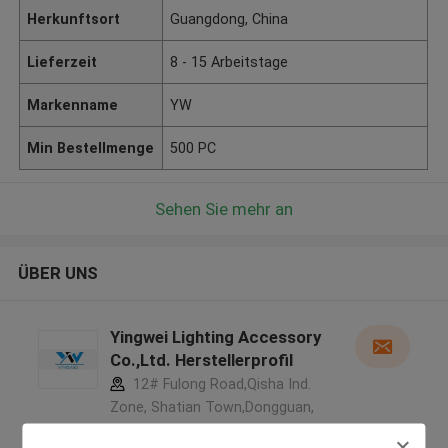
Herkunftsort
Guangdong, China
Lieferzeit
8 - 15 Arbeitstage
Markenname
YW
Min Bestellmenge
500 PC
Sehen Sie mehr an
ÜBER UNS
Yingwei Lighting Accessory
Co.,Ltd. Herstellerprofil
12# Fulong Road,Qisha Ind.
Zone, Shatian Town,Dongguan,
Guangdong, China ,CHINA