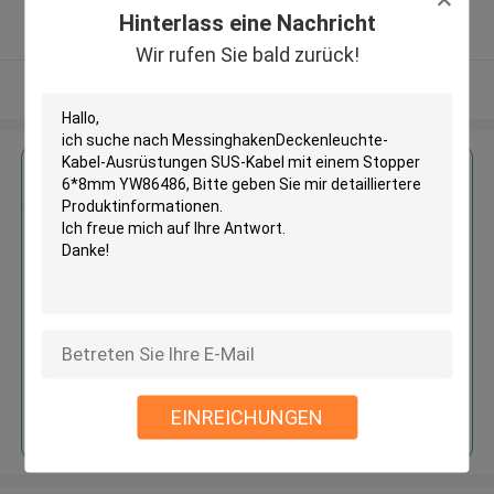
5.0
Hinterlass eine Nachricht
Überprüfter Lieferant
Wir rufen Sie bald zurück!
Sehen Sie mehr an
Erhalten Sie den besten Preis für
MessinghakenDeckenleuchte-
Kabel-Ausrüstungen SUS-Kabel
mit einem Stopper 6*8mm
YW86486
Fortsetzen
EINREICHUNGEN