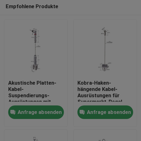
Empfohlene Produkte
Akustische Platten-
Kobra-Haken-
Kabel-
hängende Kabel-
Suspendierungs-
Ausrüstungen für
Haus
Ausrüstungen mit
Supermarkt-Regal
einer 15*14mm
24*29.5mm YW86487
Anfrage absenden
Anfrage absenden
Größenklammer
Produkte
YW86484
Videos