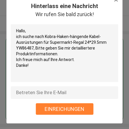
5.0
Hinterlass eine Nachricht
Überprüfter Lieferant
Wir rufen Sie bald zurück!
Sehen Sie mehr an
Erhalten Sie den besten Preis für
Kobra-Haken-hängende Kabel-
Ausrüstungen für Supermarkt-
Regal 24*29.5mm YW86487
Fortsetzen
EINREICHUNGEN