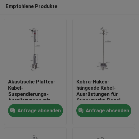
Empfohlene Produkte
Akustische Platten-
Kobra-Haken-
Kabel-
hängende Kabel-
Suspendierungs-
Ausrüstungen für
Haus
Ausrüstungen mit
Supermarkt-Regal
einer 15*14mm
24*29.5mm YW86487
Anfrage absenden
Anfrage absenden
Größenklammer
Produkte
YW86484
Videos