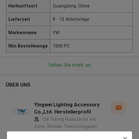
Herkunftsort
Guangdong, China
Lieferzeit
8 - 15 Arbeitstage
Markenname
YW
Min Bestellmenge
1000 PC
Sehen Sie mehr an
ÜBER UNS
Yingwei Lighting Accessory
Co.,Ltd. Herstellerprofil
12# Fulong Road,Qisha Ind.
Zone, Shatian Town,Dongguan,
Guangdong, China ,CHINA