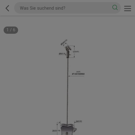
1
/
6